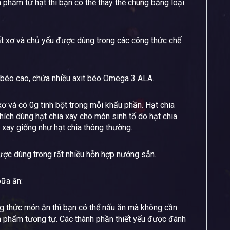
 phẩm từ hạt thì bạn có thể thay thế chúng bằng loại
hất xơ và chủ yếu được dùng trong các công thức chế
 béo cao, chứa nhiều axit béo Omega 3 ALA.
ơ và có 0g tinh bột trong mỗi khẩu phần. Hạt chia
ích dùng hạt chia xay cho món sinh tố do hạt chia
xay giống như hạt chia thông thường.
ợc dùng trong rất nhiều hỗn hợp nướng sẵn.
bữa ăn:
g thức món ăn thì bạn có thể nấu ăn mà không cần
 phẩm tương tự. Các thành phần thiết yếu được đánh