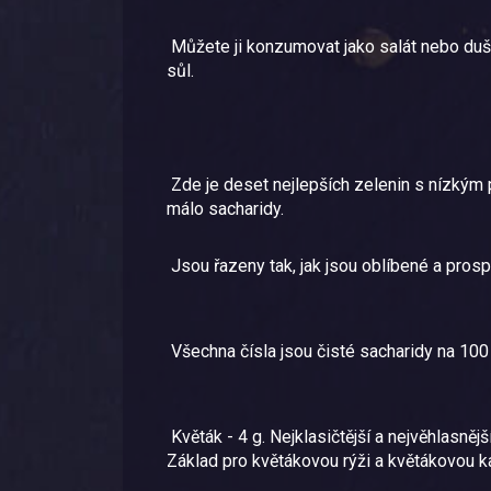
Můžete ji konzumovat jako salát nebo duše
sůl.
Zde je deset nejlepších zelenin s nízkým 
málo sacharidy.
Jsou řazeny tak, jak jsou oblíbené a pros
Všechna čísla jsou čisté sacharidy na 10
Květák - 4 g. Nejklasičtější a nejvěhlasně
Základ pro květákovou rýži a květákovou ka