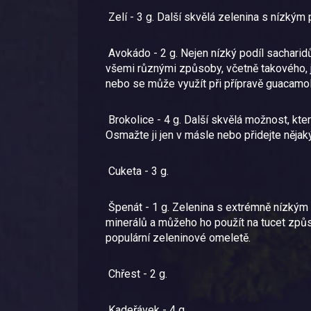
Zelí - 3 g. Další skvělá zelenina s nízkým
Avokádo - 2 g. Nejen nízký podíl sacharidů
všemi různými způsoby, včetně takového, 
nebo se může využít při přípravě guacamol
Brokolice - 4 g. Další skvělá možnost, kte
Osmažte ji jen v másle nebo přidejte nějaký 
Cuketa - 3 g.
Špenát - 1 g. Zelenina s extrémně nízkým 
minerálů a můžeho ho použít na tucet způso
populární zeleninové omeletě.
Chřest - 2 g.
Kadeřávek - 4 g.