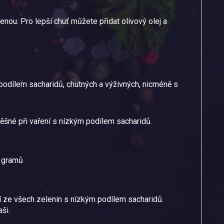
nou. Pro lepší chuť můžete přidat olivový olej a
podílem sacharidů, chutných a výživných, nicméně s
pěšné při vaření s nízkým podílem sacharidů.
0 gramů
jší ze všech zelenin s nízkým podílem sacharidů.
ši.