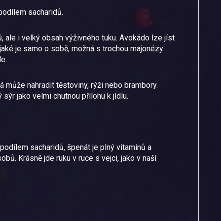
 podílem sacharidů.
, ale i velký obsah výživného tuku. Avokádo lze jíst
jaké je samo o sobě, možná s trochou majonézy
e.
rá může nahradit těstoviny, rýži nebo brambory.
sýr jako velmi chutnou přílohu k jídlu.
podílem sacharidů, špenát je plný vitaminů a
bů. Krásně jde ruku v ruce s vejci, jako v naší