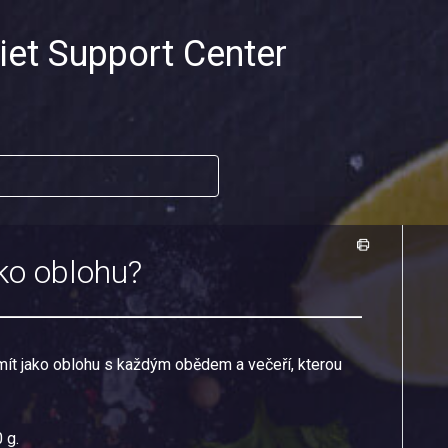
iet Support Center
ko oblohu?
 mít jako oblohu s každým obědem a večeří, kterou
 g.