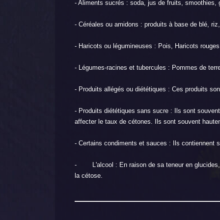
- Aliments sucrés : soda, jus de fruits, smoothies,
- Céréales ou amidons : produits à base de blé, riz,
- Haricots ou légumineuses : Pois, Haricots rouges,
- Légumes-racines et tubercules : Pommes de terre
- Produits allégés ou diététiques : Ces produits s
- Produits diététiques sans sucre : Ils sont souven
affecter le taux de cétones. Ils sont souvent haut
- Certains condiments et sauces : Ils contiennent 
- L'alcool : En raison de sa teneur en glucides,
la cétose.