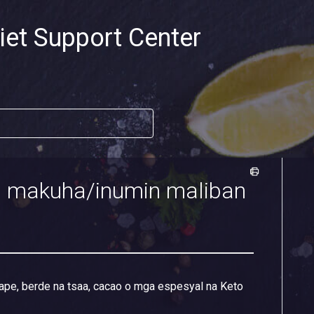
iet Support Center
g makuha/inumin maliban
ape, berde na tsaa, cacao o mga espesyal na Keto