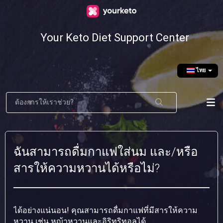
Your Keto Diet Support Center
ไทย
ฉันสามารถดื่มกาแฟใส่นม และ/หรือ
สารให้ความหวานได้หรือไม่?
ได้อย่างแน่นอน! คุณสามารถดื่มกาแฟที่มีสารให้ความ
หวาน เช่น หญ้าหวานและอิริทริทอลได้