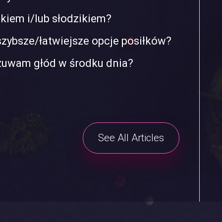
kiem i/lub słodzikiem?
zybsze/łatwiejsze opcje posiłków?
czuwam głód w środku dnia?
See All Articles