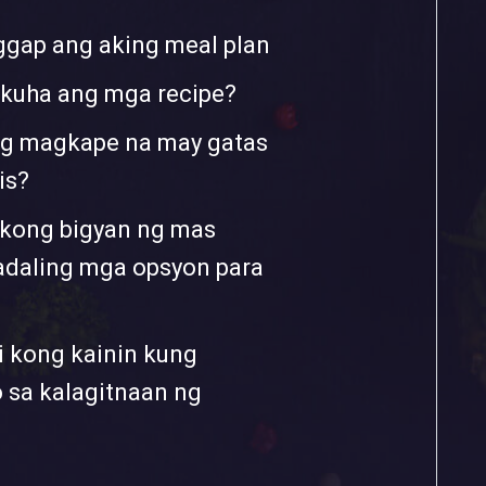
ggap ang aking meal plan
kuha ang mga recipe?
ng magkape na may gatas
is?
akong bigyan ng mas
adaling mga opsyon para
 kong kainin kung
sa kalagitnaan ng