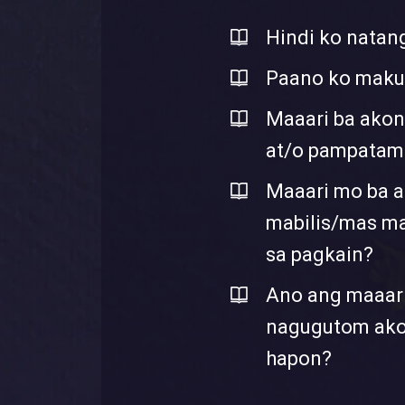
Hindi ko natan
Paano ko maku
Maaari ba ako
at/o pampatam
Maaari mo ba 
mabilis/mas m
sa pagkain?
Ano ang maaari
nagugutom ako 
hapon?